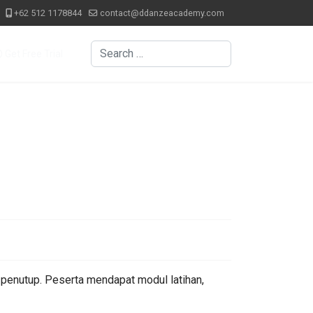
+62 512 1178844
contact@ddanzeacademy.com
Search
Get Free Trial
i penutup. Peserta mendapat modul latihan,