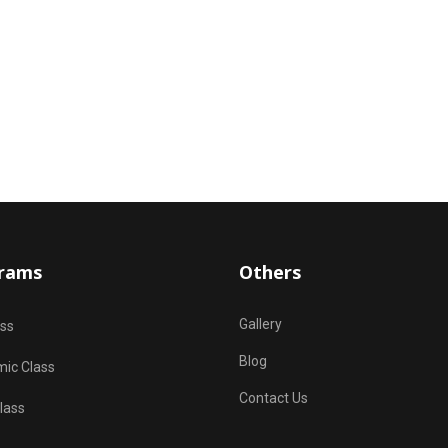
Stagecraf
rams
Others
Gallery
ass
Blog
ic Class
Contact Us
lass