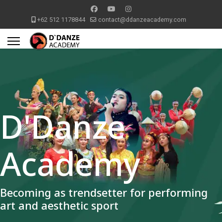
+62 512 1178844
contact@ddanzeacademy.com
D'Danze
Academy
Becoming as trendsetter for performing
art and aesthetic sport